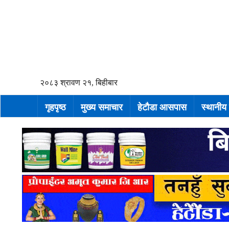
२०८३ श्रावण २१, बिहीबार
गृहपृष्ठ
मुख्य समाचार
हेटौडा आसपास
स्थानीय