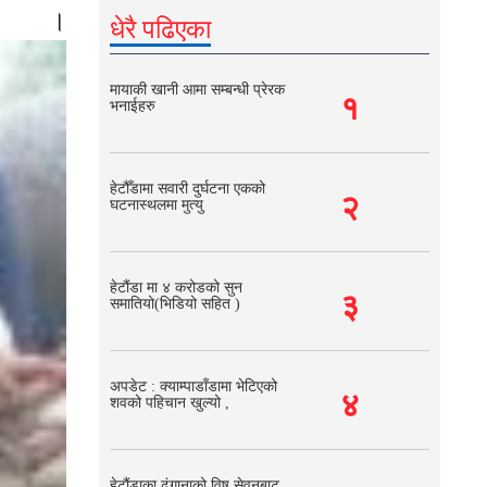
।
धेरै पढिएका
मायाकी खानी आमा सम्बन्धी प्रेरक
१
भनाईहरु
हेटौँडामा सवारी दुर्घटना एकको
२
घटनास्थलमा मुत्यु
हेटौंडा मा ४ करोडको सुन
३
समातियो(भिडियो सहित )
अपडेट : क्याम्पाडाँडामा भेटिएको
४
शवको पहिचान खुल्यो ,
हेटौंडाका ढुंगानाको विष सेवनबाट