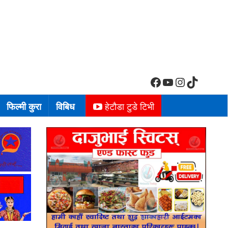
Facebook
YouTube
Insta
tiktok
फिल्मी कुरा
विबिध
हेटौडा टुडे टिभी