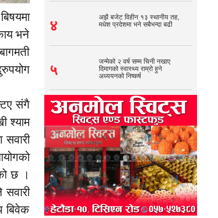
 बिषयमा
अझै बजेट विहीन १३ स्थानीय तह,
४
मधेश प्रदेशमा भने सबैभन्दा बढी
काय भने
 बागमती
जन्मेको २ वर्ष सम्म चिनी नखाए
५
ुरुपयोग
दिमागको स्वास्थ्य राम्रो हुने
अध्ययनको निष्कर्ष
िए संगै
ी श्याम
ा सवारी
 आयोगको
ेको छ ।
े सवारी
य बिवेक