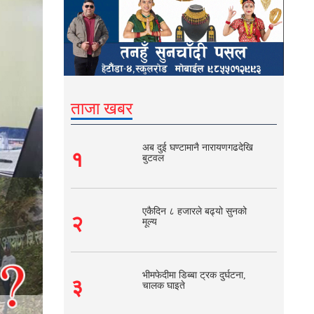
ताजा खबर
अब दुई घण्टामानै नारायणगढदेखि
१
बुटवल
एकैदिन ८ हजारले बढ्यो सुनको
२
मूल्य
भीमफेदीमा डिब्बा ट्रक दुर्घटना,
३
चालक घाइते