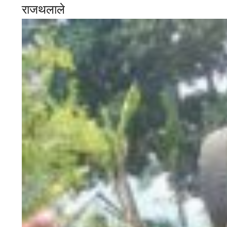
राजथला