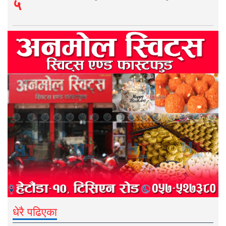
५
धेरै पढिएका