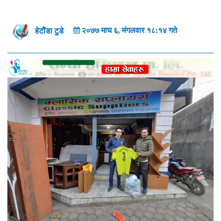
२०७७ माघ ६, मंगलवार १८:१४ गते
हेटौंडा टुडे