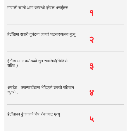
मायाकी खानी आमा सम्बन्धी प्रेरक भनाईहरु
१
हेटौँडामा सवारी दुर्घटना एकको घटनास्थलमा मुत्यु
२
हेटौंडा मा ४ करोडको सुन समातियो(भिडियो
३
सहित )
अपडेट : क्याम्पाडाँडामा भेटिएको शवको पहिचान
४
खुल्यो ,
हेटौंडाका ढुंगानाको विष सेवनबाट मृत्यु
५