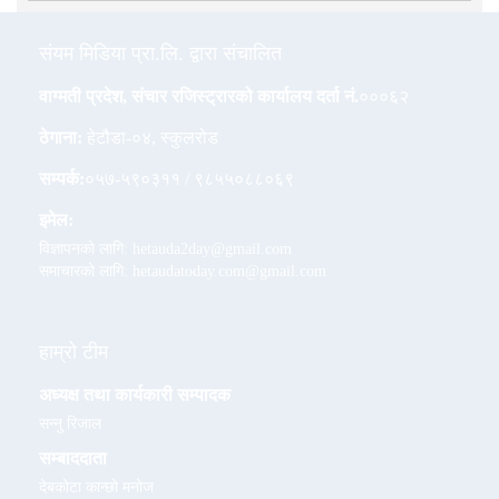
संयम मिडिया प्रा.लि. द्वारा संचालित
वाग्मती प्रदेश, संचार रजिस्ट्रारको कार्यालय दर्ता नं.
०००६२
ठेगाना:
हेटौडा-०४, स्कुलरोड
सम्पर्क:
०५७-५९०३११ / ९८५५०८८०६९
इमेल:
विज्ञापनको लागि: hetauda2day@gmail.com
समाचारको लागि: hetaudatoday.com@gmail.com
हाम्रो टीम
अध्यक्ष तथा कार्यकारी सम्पादक
सन्नु रिजाल
सम्बाददाता
देबकोटा कान्छो मनोज