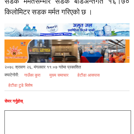
सडक मर्मतसम्भार सडक बोर्डअन्तर्गत १६।७०
किलोमिटर सडक मर्मत गरिएको छ ।
२०७८ श्रावण २६, मंगलवार ११:०७ गतेमा प्रकाशित
क्याटेगोरी:
गाउँका कुरा
मुख्य समाचार
हेटौडा आसपास
हेटौडा टुडे बिशेष
सेयर गर्नुहोस्