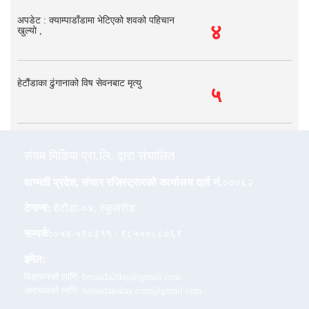
अपडेट : क्याम्पाडाँडामा भेटिएको शवको पहिचान
४
खुल्यो ,
हेटौंडाका ढुंगानाको विष सेवनबाट मृत्यु
५
संयम मिडिया प्रा.लि. द्वारा संचालित
वाग्मती प्रदेश, संचार रजिस्ट्रारको कार्यालय दर्ता नं.
०००६२
ठेगाना:
हेटौडा-०४, स्कुलरोड
सम्पर्क:
०५७-५९०३११ / ९८५५०८८०६९
इमेल:
विज्ञापनको लागि: hetauda2day@gmail.com
समाचारको लागि: hetaudatoday.com@gmail.com