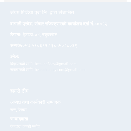
संयम मिडिया प्रा.लि. द्वारा संचालित
वाग्मती प्रदेश, संचार रजिस्ट्रारको कार्यालय दर्ता नं.
०००६२
ठेगाना:
हेटौडा-०४, स्कुलरोड
सम्पर्क:
०५७-५९०३११ / ९८५५०८८०६९
इमेल:
विज्ञापनको लागि: hetauda2day@gmail.com
समाचारको लागि: hetaudatoday.com@gmail.com
हाम्रो टीम
अध्यक्ष तथा कार्यकारी सम्पादक
सन्नु रिजाल
सम्बाददाता
देबकोटा कान्छो मनोज