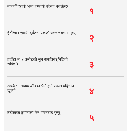
मायाकी खानी आमा सम्बन्धी प्रेरक भनाईहरु
१
हेटौँडामा सवारी दुर्घटना एकको घटनास्थलमा मुत्यु
२
हेटौंडा मा ४ करोडको सुन समातियो(भिडियो
३
सहित )
अपडेट : क्याम्पाडाँडामा भेटिएको शवको पहिचान
४
खुल्यो ,
हेटौंडाका ढुंगानाको विष सेवनबाट मृत्यु
५