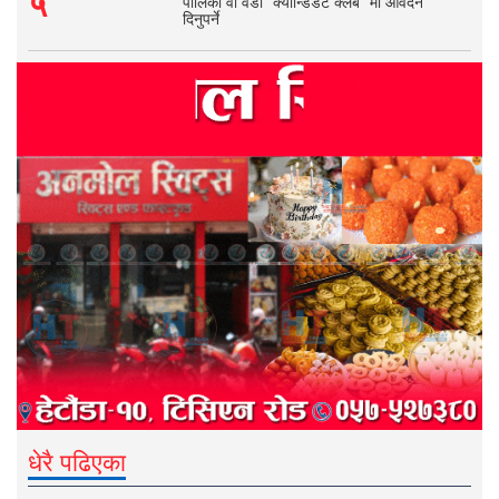
५
पालिका वा वडा ‘क्यान्डिडेट क्लब’ मा आवेदन
दिनुपर्ने
धेरै पढिएका