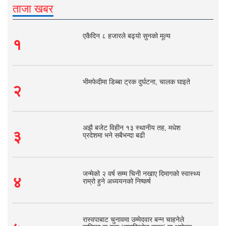
ताजा खबर
एकैदिन ८ हजारले बढ्यो सुनको मूल्य
१
भीमफेदीमा डिब्बा ट्रक दुर्घटना, चालक घाइते
२
अझै बजेट विहीन १३ स्थानीय तह, मधेश
३
प्रदेशमा भने सबैभन्दा बढी
जन्मेको २ वर्ष सम्म चिनी नखाए दिमागको स्वास्थ्य
४
राम्रो हुने अध्ययनको निष्कर्ष
रास्वपाबाट चुनावमा उम्मेदवार बन्न चाहनेले