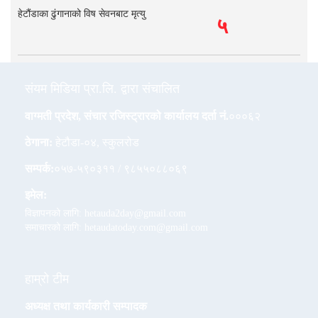
हेटौंडाका ढुंगानाको विष सेवनबाट मृत्यु
५
संयम मिडिया प्रा.लि. द्वारा संचालित
वाग्मती प्रदेश, संचार रजिस्ट्रारको कार्यालय दर्ता नं.
०००६२
ठेगाना:
हेटौडा-०४, स्कुलरोड
सम्पर्क:
०५७-५९०३११ / ९८५५०८८०६९
इमेल:
विज्ञापनको लागि: hetauda2day@gmail.com
समाचारको लागि: hetaudatoday.com@gmail.com
हाम्रो टीम
अध्यक्ष तथा कार्यकारी सम्पादक