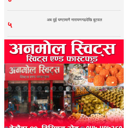
अब दुई घण्टामानै नारायणगढदेखि बुटवल
५