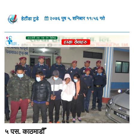
२०७६ पुष ५, शनिबार ११:५६ गते
हेटौंडा टुडे
५ पुस, काठमाडौँ